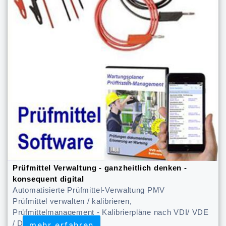
Prüfmittel Verwaltung - ganzheitlich denken -
konsequent digital
Automatisierte Prüfmittel-Verwaltung PMV
Prüfmittel verwalten / kalibrieren,
Prüfmittelmanagement - Kalibrierpläne nach VDI/ VDE
/ DGQ 2618
mehr erfahren
mehr erfahren