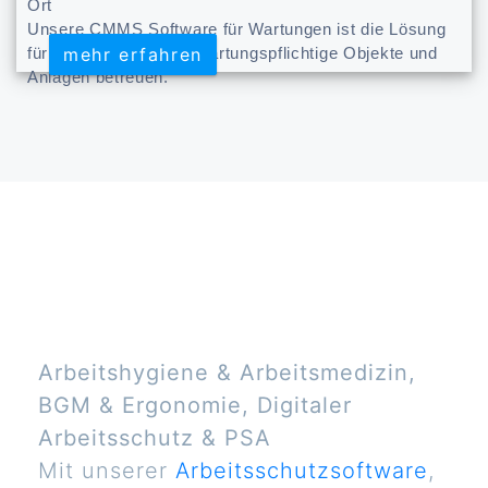
Ort
Unsere CMMS Software für Wartungen ist die Lösung
mehr erfahren
mehr erfahren
für Unternehmen, die wartungspflichtige Objekte und
Anlagen betreuen.
Arbeitshygiene & Arbeitsmedizin,
BGM & Ergonomie, Digitaler
Arbeitsschutz & PSA
Mit unserer
Arbeitsschutzsoftware
,