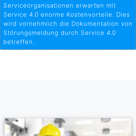
Serviceorganisationen erwarten mit
Service 4.0 enorme Kostenvorteile. Dies
wird vornehmlich die Dokumentation von
Störungsmeldung durch Service 4.0
betreffen.