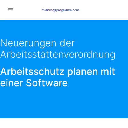
Neuerungen der
Arbeitsstättenverordnung
Arbeitsschutz planen mit
einer Software
NEUERUNGEN IN DER
BETRIEBSSICHERHEITSVERORDNUNG, DER
ARBEITSSTÄTTENVERORDNUNG UND DER
GEFAHRSTOFFVERORDNUNG