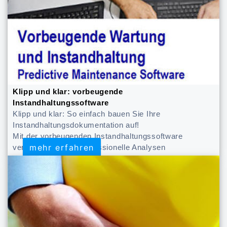
Klipp und klar: vorbeugende
Instandhaltungssoftware
Klipp und klar: So einfach bauen Sie Ihre
Instandhaltungsdokumentation auf!
Mit der vorbeugenden Instandhaltungssoftware
mehr erfahren
mehr erfahren
verfügen Sie über professionelle Analysen