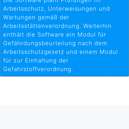
Die Software plant Prüfungen im
Arbeitsschutz, Unterweisungen und
Wartungen gemäß der
Arbeitsstättenverordnung. Weiterhin
enthält die Software ein Modul für
Gefährdungsbeurteilung nach dem
Arbeitsschutzgesetz und einem Modul
für zur Einhaltung der
Gefahrstoffverordnung.