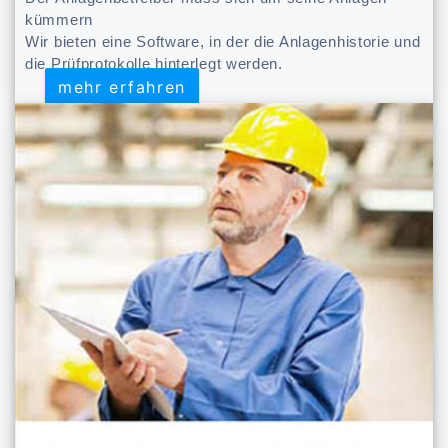
kümmern
Wir bieten eine Software, in der die Anlagenhistorie und
die Prüfprotokolle hinterlegt werden.
mehr erfahren
mehr erfahren