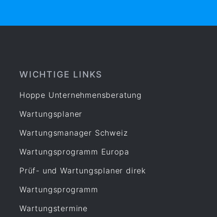
Etiketten
Facility Management
Fuhrpark
Gebäudemanagement
Gefahrstoff
WICHTIGE LINKS
Gefährdungsbeurteilung
Hoppe Unternehmensberatung
Gesetz
Wartungsplaner
Instandhaltung
Leiterprüfung
Wartungsmanager Schweiz
Organisation
Wartungsprogramm Europa
Produktion
Prüf- und Wartungsplaner direk
Prüfen
Wartungsprogramm
Prüfmittel Messmittel
Prüfplaner
Wartungstermine