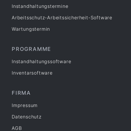
Prüfung
Instandhaltungstermine
Prüfung Arbeitsmittel
Arbeitsschutz-Arbeitssicherheit-Software
Prüfung Fuhrpark
Reparatur
Wartungstermin
Service
Sicherheit
PROGRAMME
Software
Instandhaltungssoftware
Sonstiges
Inventarsoftware
Unterweisung
Wartung
Werkstatt
FIRMA
Zertifizierung
Impressum
Datenschutz
AGB