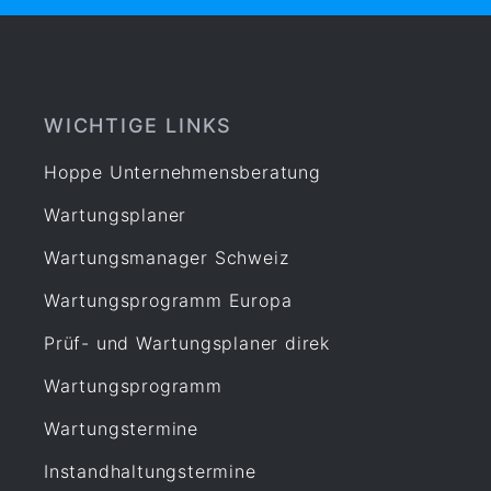
Facility Management
Fuhrpark
Gebäudemanagement
Gefahrstoff
WICHTIGE LINKS
Gefährdungsbeurteilung
Hoppe Unternehmensberatung
Gesetz
Wartungsplaner
Instandhaltung
Leiterprüfung
Wartungsmanager Schweiz
Organisation
Wartungsprogramm Europa
Produktion
Prüf- und Wartungsplaner direk
Prüfen
Wartungsprogramm
Prüfmittel Messmittel
Prüfplaner
Wartungstermine
Prüfung
Instandhaltungstermine
Prüfung Arbeitsmittel