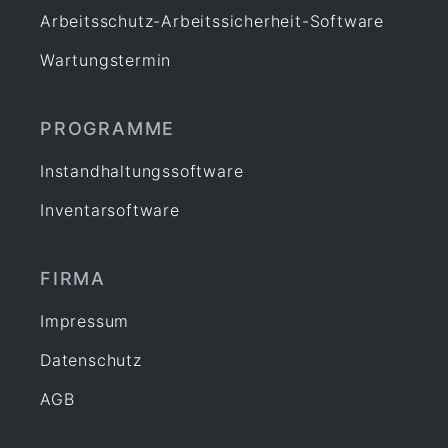
Arbeitsschutz-Arbeitssicherheit-Software
Prüfung Fuhrpark
Reparatur
Wartungstermin
Service
Sicherheit
PROGRAMME
Software
Instandhaltungssoftware
Sonstiges
Inventarsoftware
Unterweisung
Wartung
Werkstatt
FIRMA
Zertifizierung
Impressum
Datenschutz
AGB