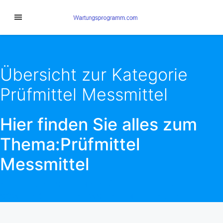
Übersicht zur Kategorie
Prüfmittel Messmittel
Hier finden Sie alles zum
Thema:Prüfmittel
Messmittel
NEUE TRENDS THEMA
PRÜFMITTEL MESSMITTEL
SOWIE AKTUELLE NEWS UND MELDUNGEN.