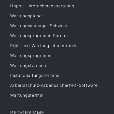
Hoppe Unternehmensberatung
Gesetz
Wartungsplaner
Instandhaltung
Leiterprüfung
Wartungsmanager Schweiz
Organisation
Wartungsprogramm Europa
Produktion
Prüf- und Wartungsplaner direk
Prüfen
Wartungsprogramm
Prüfmittel Messmittel
Prüfplaner
Wartungstermine
Prüfung
Instandhaltungstermine
Prüfung Arbeitsmittel
Arbeitsschutz-Arbeitssicherheit-Software
Prüfung Fuhrpark
Reparatur
Wartungstermin
Service
Sicherheit
PROGRAMME