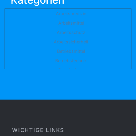
Arbeitsmedizin
Arbeitsmittel
Arbeitsschutz
Arbeitssicherheit
Betriebsmittel
Betriebstechnik
Brandschutz
Elektro
Etiketten
Facility Management
Fuhrpark
Gebäudemanagement
Gefahrstoff
WICHTIGE LINKS
Gefährdungsbeurteilung