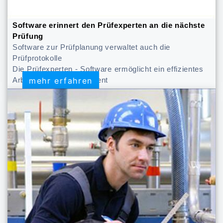
Software erinnert den Prüfexperten an die nächste
Prüfung
Software zur Prüfplanung verwaltet auch die
Prüfprotokolle
Die Prüfexperten - Software ermöglicht ein effizientes
mehr erfahren
mehr erfahren
Arbeitsschutzmanagement