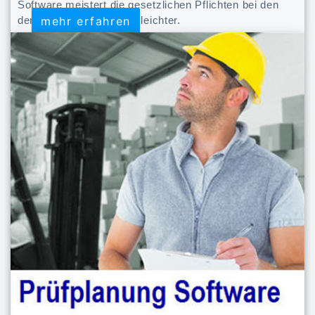
Software meistert die gesetzlichen Pflichten bei den
mehr erfahren
mehr erfahren
der Arbeitsmittelprüfung leichter.