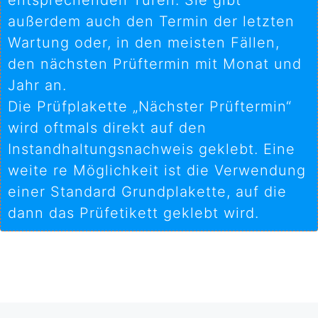
entsprechenden Türen. Sie gibt
außerdem auch den Termin der letzten
Wartung oder, in den meisten Fällen,
den nächsten Prüftermin mit Monat und
Jahr an.
Die Prüfplakette „Nächster Prüftermin“
wird oftmals direkt auf den
Instandhaltungsnachweis geklebt. Eine
weite re Möglichkeit ist die Verwendung
einer Standard Grundplakette, auf die
dann das Prüfetikett geklebt wird.