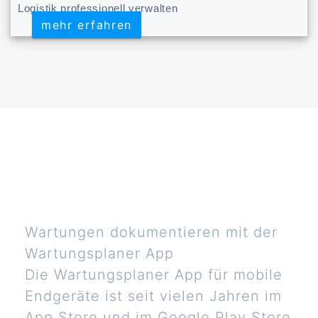
Logistik professionell verwalten
mehr erfahren
mehr erfahren
Wartungen dokumentieren mit der
Wartungsplaner App
Die Wartungsplaner App für mobile
Endgeräte ist seit vielen Jahren im
App Store und im Google Play Store