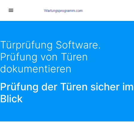
Türprüfung Software.
Prüfung von Türen
dokumentieren
Prüfung der Türen sicher im
Blick
ALS SACHKUNDIGER DAS WARTUNGSINTERVALL
DER TÜREN NICHT VERGESSEN.