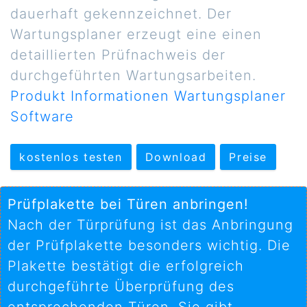
dauerhaft gekennzeichnet. Der
Wartungsplaner erzeugt eine einen
detaillierten Prüfnachweis der
durchgeführten Wartungsarbeiten.
Produkt Informationen Wartungsplaner
Software
kostenlos testen
Download
Preise
Prüfplakette bei Türen anbringen!
Nach der Türprüfung ist das Anbringung
der Prüfplakette besonders wichtig. Die
Plakette bestätigt die erfolgreich
durchgeführte Überprüfung des