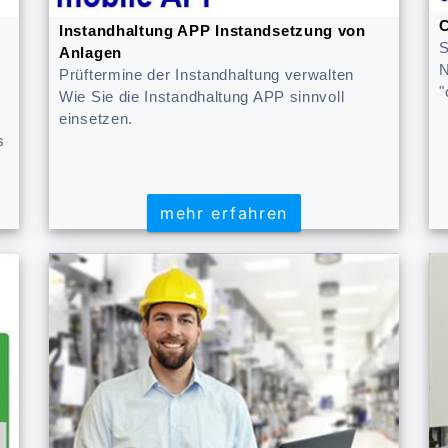
C
Instandhaltung APP Instandsetzung von
S
Anlagen
N
Prüftermine der Instandhaltung verwalten
"
Wie Sie die Instandhaltung APP sinnvoll
einsetzen.
s
mehr erfahren
mehr erfahren