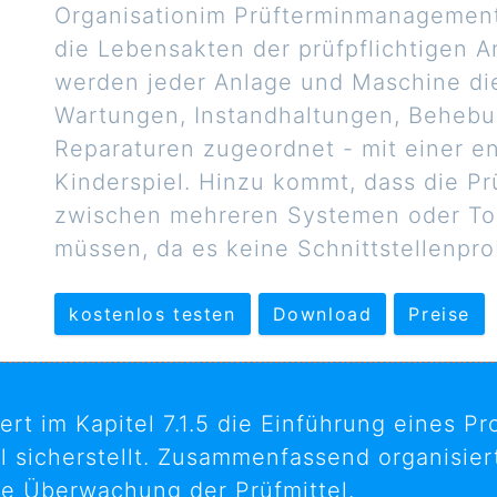
Organisationim Prüfterminmanagement 
die Lebensakten der prüfpflichtigen A
werden jeder Anlage und Maschine di
Wartungen, Instandhaltungen, Behebu
Reparaturen zugeordnet - mit einer e
Kinderspiel. Hinzu kommt, dass die P
zwischen mehreren Systemen oder To
müssen, da es keine Schnittstellenpro
kostenlos testen
Download
Preise
rt im Kapitel 7.1.5 die Einführung eines P
el sicherstellt. Zusammenfassend organisie
ie Überwachung der Prüfmittel.