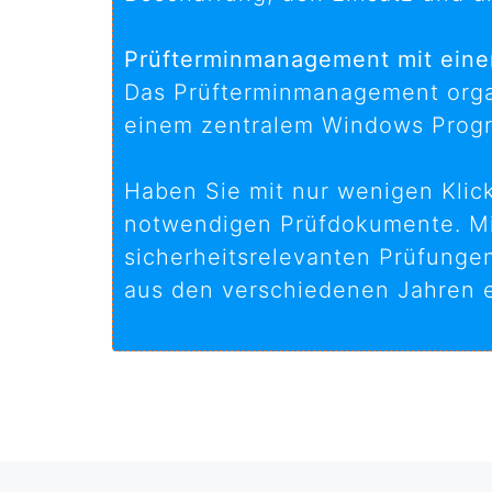
Prüfterminmanagement mit ein
Das Prüfterminmanagement organi
einem zentralem Windows Prog
Haben Sie mit nur wenigen Klick
notwendigen Prüfdokumente. Mit 
sicherheitsrelevanten Prüfunge
aus den verschiedenen Jahren e