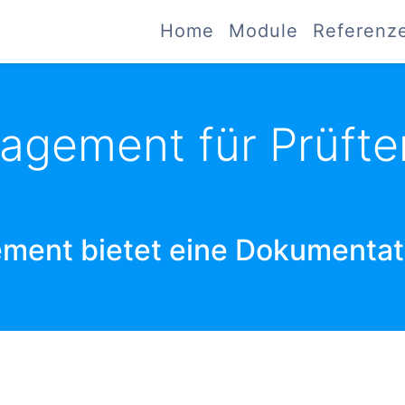
Home
Module
Referenz
agement für Prüfte
ent bietet eine Dokumentatio
, DAS SIND DIE DREI ENTSCHEIDENDEN SÄULEN I