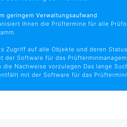
em geringem Verwaltungsaufwand
siert Ihnen die Prüftermine für alle Prüf
ramm.
s Zugriff auf alle Objekte und deren Status
der Software für das Prüfterminmanagement
n die Nachweise vorzulegen Das lange Suc
ntfällt mit der Software für das Prüfterm