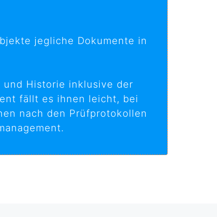
objekte jegliche Dokumente in
 und Historie inklusive der
 fällt es ihnen leicht, bei
hen nach den Prüfprotokollen
inmanagement.