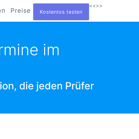
<<
>>
en
Preise
Kostenlos testen
rmine im
n, die jeden Prüfer
M PRÜFTERMINMANAGEMENT