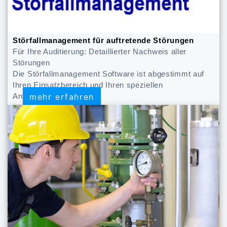
Störfallmanagement für auftretende Störungen
Für Ihre Auditierung: Detaillierter Nachweis aller
Störungen
Die Störfallmanagement Software ist abgestimmt auf
Ihren Einsatzbereich und Ihren speziellen
mehr erfahren
mehr erfahren
Anforderungen