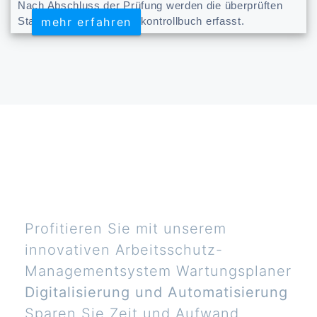
Nach Abschluss der Prüfung werden die überprüften
mehr erfahren
mehr erfahren
Stapler durch im Staplerkontrollbuch erfasst.
Profitieren Sie mit unserem
innovativen Arbeitsschutz-
Managementsystem Wartungsplaner
Digitalisierung und Automatisierung
Sparen Sie Zeit und Aufwand,