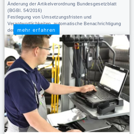
Änderung der Artikelverordnung Bundesgesetzblatt
(BGBl. 54/2016)
Festlegung von Umsetzungsfristen und
Verantwortlichkeiten, automatische Benachrichtigung
mehr erfahren
mehr erfahren
der Verantwortliche