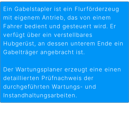
Ein Gabelstapler ist ein Flurförderzeug
mit eigenem Antrieb, das von einem
Fahrer bedient und gesteuert wird. Er
verfügt über ein verstellbares
Hubgerüst, an dessen unterem Ende ein
Gabelträger angebracht ist.
Der Wartungsplaner erzeugt eine einen
detaillierten Prüfnachweis der
durchgeführten Wartungs- und
Instandhaltungsarbeiten.