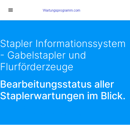
Stapler Informationssystem
- Gabelstapler und
Flurförderzeuge
Bearbeitungsstatus aller
Staplerwartungen im Blick.
AN DIE VORSCHRIFTEN ZUR PRÜFUNG DER STAPLER
DENKEN. INFORMATIONSSYSTEM FÜR DIE
GABELSTAPLER UND FLURFÖRDERZEUGE