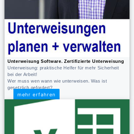
Unterweisung Software. Zertifizierte Unterweisung
Unterweisung: praktische Helfer für mehr Sicherheit
bei der Arbeit!
Wer muss wen wann wie unterweisen. Was ist
gesetzlich gefordert?
mehr erfahren
mehr erfahren