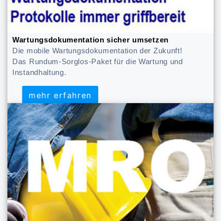
Wartungsdokumentation sicher umsetzen
Die mobile Wartungsdokumentation der Zukunft!
Das Rundum-Sorglos-Paket für die Wartung und
Instandhaltung.
mehr erfahren
mehr erfahren