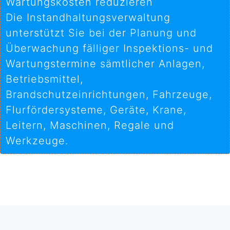
Wartungskosten reduzieren
Die Instandhaltungsverwaltung
unterstützt Sie bei der Planung und
Überwachung fälliger Inspektions- und
Wartungstermine sämtlicher Anlagen,
Betriebsmittel,
Brandschutzeinrichtungen, Fahrzeuge,
Flurfördersysteme, Geräte, Krane,
Leitern, Maschinen, Regale und
Werkzeuge.