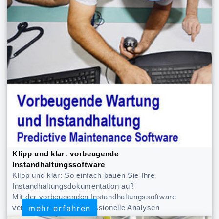
Klipp und klar: vorbeugende
Instandhaltungssoftware
Klipp und klar: So einfach bauen Sie Ihre
Instandhaltungsdokumentation auf!
Mit der vorbeugenden Instandhaltungssoftware
mehr erfahren
mehr erfahren
verfügen Sie über professionelle Analysen