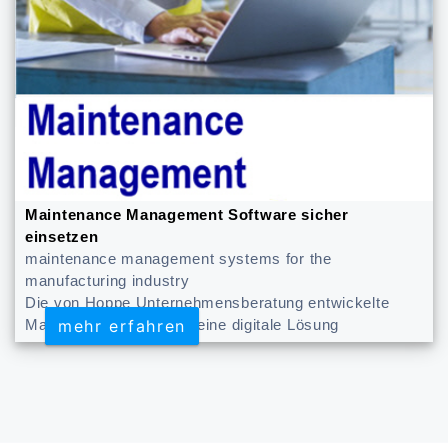
Maintenance Management Software sicher
einsetzen
maintenance management systems for the
manufacturing industry
Die von Hoppe Unternehmensberatung entwickelte
mehr erfahren
mehr erfahren
Maintenance App bietet eine digitale Lösung