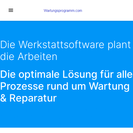
Die Werkstattsoftware plant
die Arbeiten
Die optimale Lösung für alle
Prozesse rund um Wartung
& Reparatur
SERVICE MANAGEMENT FÜR DIE WERKSTATT -- DIE
OPTIMALE LÖSUNG FÜR DIE STEIGENDE
DIGITALISIERUNG DER WERKSTATTABLÄUFE