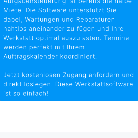
Aufgabensteuerung ist bereits die halbe
Miete. Die Software unterstützt Sie
dabei, Wartungen und Reparaturen
nahtlos aneinander zu fügen und Ihre
Werkstatt optimal auszulasten. Termine
werden perfekt mit Ihrem
Auftragskalender koordiniert.
Jetzt kostenlosen Zugang anfordern und
direkt loslegen. Diese Werkstattsoftware
ist so einfach!