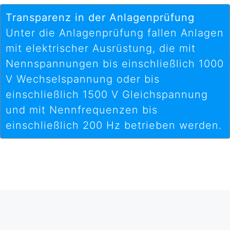
Transparenz in der Anlagenprüfung
Unter die Anlagenprüfung fallen Anlagen
mit elektrischer Ausrüstung, die mit
Nennspannungen bis einschließlich 1000
V Wechselspannung oder bis
einschließlich 1500 V Gleichspannung
und mit Nennfrequenzen bis
einschließlich 200 Hz betrieben werden.