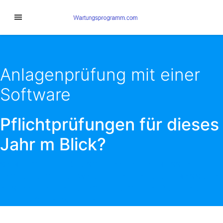
Anlagenprüfung mit einer
Software
Pflichtprüfungen für dieses
Jahr m Blick?
SÄMTLICHE ELEKTRISCHE ANLAGEN MÜSSEN
FACHGERECHT GEWARTET UND IN REGELMÄSSIGEN A
BSTÄNDEN EINER FACHGERECHTEN PRÜFUNG U
NTERZOGEN WERDEN.