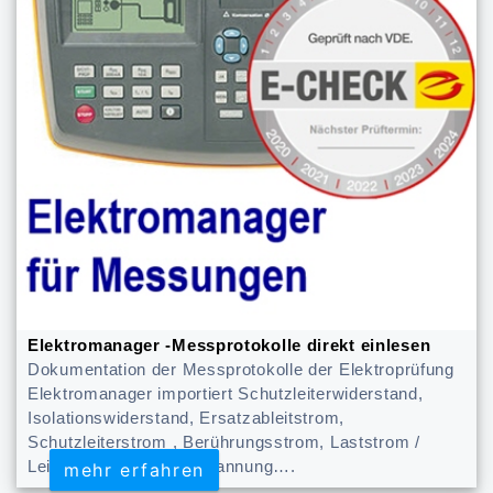
Elektromanager -Messprotokolle direkt einlesen
Dokumentation der Messprotokolle der Elektroprüfung
Elektromanager importiert Schutzleiterwiderstand,
Isolationswiderstand, Ersatzableitstrom,
Schutzleiterstrom , Berührungsstrom, Laststrom /
Leistung, Schutzkleinspannung….
mehr erfahren
mehr erfahren