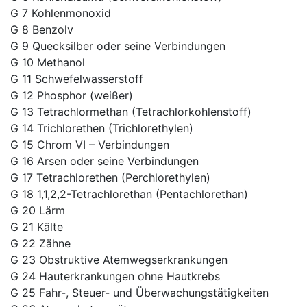
G 7 Kohlenmonoxid
G 8 Benzolv
G 9 Quecksilber oder seine Verbindungen
G 10 Methanol
G 11 Schwefelwasserstoff
G 12 Phosphor (weißer)
G 13 Tetrachlormethan (Tetrachlorkohlenstoff)
G 14 Trichlorethen (Trichlorethylen)
G 15 Chrom VI – Verbindungen
G 16 Arsen oder seine Verbindungen
G 17 Tetrachlorethen (Perchlorethylen)
G 18 1,1,2,2-Tetrachlorethan (Pentachlorethan)
G 20 Lärm
G 21 Kälte
G 22 Zähne
G 23 Obstruktive Atemwegserkrankungen
G 24 Hauterkrankungen ohne Hautkrebs
G 25 Fahr-, Steuer- und Überwachungstätigkeiten