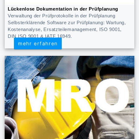
Lückenlose Dokumentation in der Prüfplanung
Verwaltung der Prüfprotokolle in der Prüfplanung
Selbsterklärende Software zur Prüfplanung: Wartung,
Kostenanalyse, Ersatzteilemanagement, ISO 9001,
DIN ISO 9001 & IATF 16949.
mehr erfahren
mehr erfahren