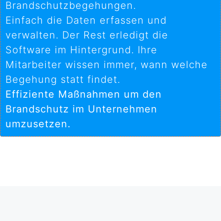
Brandschutzbegehungen.
Einfach die Daten erfassen und
verwalten. Der Rest erledigt die
Software im Hintergrund. Ihre
Mitarbeiter wissen immer, wann welche
Begehung statt findet.
Effiziente Maßnahmen um den
Brandschutz im Unternehmen
umzusetzen.