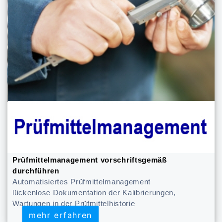
Prüfmittelmanagement vorschriftsgemäß
durchführen
Automatisiertes Prüfmittelmanagement
lückenlose Dokumentation der Kalibrierungen,
Wartungen in der Prüfmittelhistorie
mehr erfahren
mehr erfahren