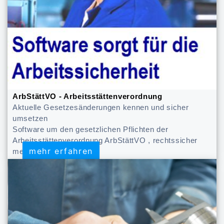
ArbStättVO - Arbeitsstättenverordnung
Aktuelle Gesetzesänderungen kennen und sicher
umsetzen
Software um den gesetzlichen Pflichten der
Arbeitsstättenverordnung ArbStättVO , rechtssicher
mehr erfahren
mehr erfahren
meistern