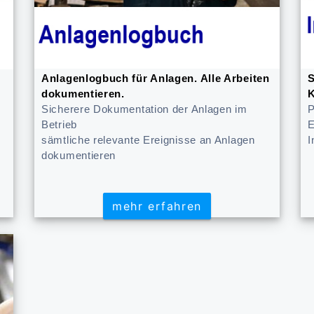
Anlagenlogbuch für Anlagen. Alle Arbeiten
S
dokumentieren.
K
Sicherere Dokumentation der Anlagen im
P
Betrieb
E
sämtliche relevante Ereignisse an Anlagen
I
dokumentieren
mehr erfahren
mehr erfahren