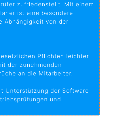
üfer zufriedenstellt. Mit einem
laner ist eine besondere
ie Abhängigkeit von der
esetzlichen Pflichten leichter
 mit der zunehmenden
üche an die Mitarbeiter.
it Unterstützung der Software
etriebsprüfungen und