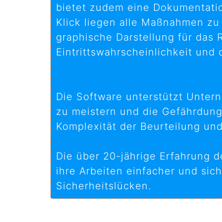
bietet zudem eine Dokumentation
Klick liegen alle Maßnahmen zu
graphische Darstellung für das 
Eintrittswahrscheinlichkeit un
Die Software unterstützt Untern
zu meistern und die Gefährdung
Komplexität der Beurteilung und
Die über 20-jährige Erfahrung 
ihre Arbeiten einfacher und si
Sicherheitslücken.