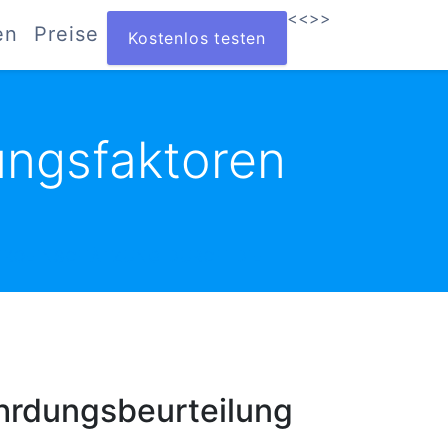
<<
>>
en
Preise
Kostenlos testen
ungsfaktoren
IKOEINSCHÄTZUNG DURCH DIE
ährdungsbeurteilung