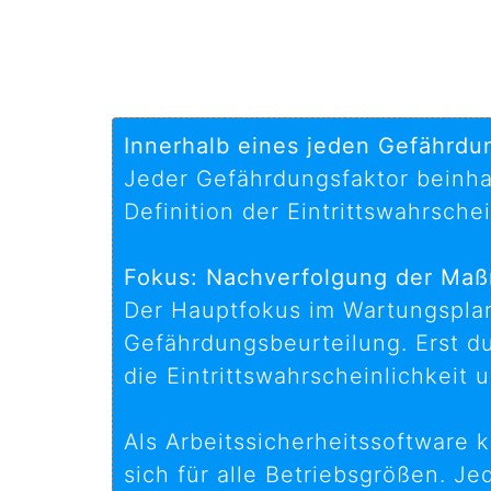
Innerhalb eines jeden Gefährd
Jeder Gefährdungsfaktor beinha
Definition der Eintrittswahrsch
Fokus: Nachverfolgung der Maß
Der Hauptfokus im Wartungsplan
Gefährdungsbeurteilung. Erst d
die Eintrittswahrscheinlichkei
Als Arbeitssicherheitssoftware 
sich für alle Betriebsgrößen. Je