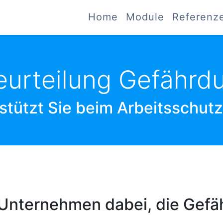
Home
Module
Referenz
urteilung Gefährd
stützt Sie beim Arbeitsschutz
ET EINE BESCHREIBUNG DER GEFÄHRDUNG UND RIS
NLICHKEIT UND DER SCHADENSSCHWERE.
 Unternehmen dabei, die Gef