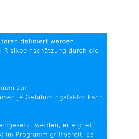
oren definiert werden.
 Risikoeinschätzung durch die
hmen zur
hmen je Gefährdungsfaktor kann
eingesetzt werden, er eignet
t im Programm griffbereit. Es