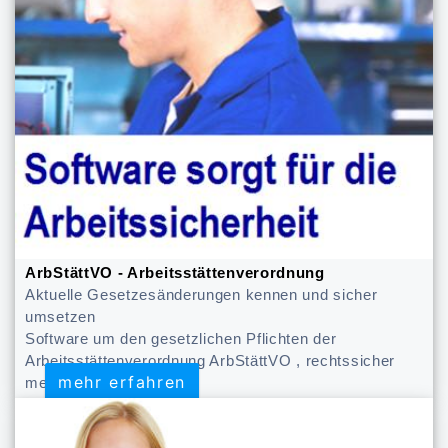
ArbStättVO - Arbeitsstättenverordnung
Aktuelle Gesetzesänderungen kennen und sicher
umsetzen
Software um den gesetzlichen Pflichten der
Arbeitsstättenverordnung ArbStättVO , rechtssicher
mehr erfahren
mehr erfahren
meistern