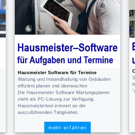
C
Hausmeister Software für Termine
S
Wartung und Instandhaltung von Gebäuden
N
effizient planen und überwachen
"
Die Hausmeister Software Wartungsplaner
steht als PC-Lösung zur Verfügung.
Hausmeistertool erinnert an die
auszuführenden Tätigkeiten.
mehr erfahren
mehr erfahren