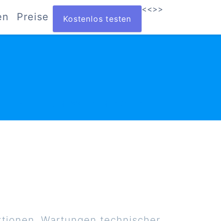
<<
>>
en
Preise
Kostenlos testen
EILE AUF DER MESSE IN MÜNCHEN
tionen, Wartungen technischer