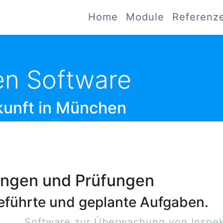
Home
Module
Referenz
n Software
kunft in München
NUTZEN SIE DIE VORT
ungen und Prüfungen
geführte und geplante Aufgaben.
Software zur Überwachung von Inspek