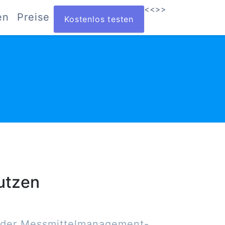
<<
>>
en
Preise
Kostenlos testen
ANSTEHENDEN KALIBRIERUNGEN
utzen
t der Messmittelmanagement-