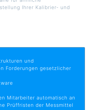
äne für ähnliche
tellung Ihrer Kalibrier- und
strukturen und
on Forderungen gesetzlicher
tware
n Mitarbeiter automatisch an
ne Prüffristen der Messmittel