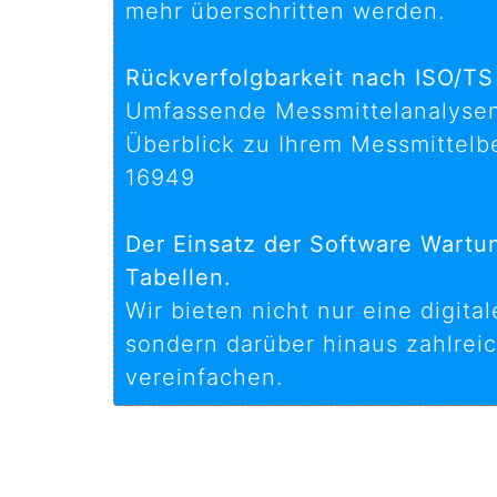
mehr überschritten werden.
Rückverfolgbarkeit nach ISO/TS
Umfassende Messmittelanalysen 
Überblick zu Ihrem Messmittelb
16949
Der Einsatz der Software Wartun
Tabellen.
Wir bieten nicht nur eine digit
sondern darüber hinaus zahlrei
vereinfachen.