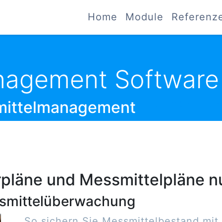
Home
Module
Referenz
nagement Software
mittelmanagement
ÜBERBLICK ALLER 
pläne und Messmittelpläne n
ssmittelüberwachung
So sichern Sie Messmittelbestand mi