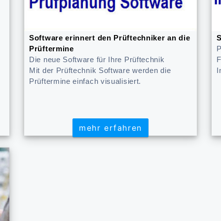
Software erinnert den Prüftechniker an die
S
Prüftermine
P
Die neue Software für Ihre Prüftechnik
F
Mit der Prüftechnik Software werden die
I
Prüftermine einfach visualisiert.
mehr erfahren
mehr erfahren