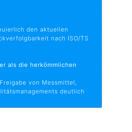
uierlich den aktuellen
ckverfolgbarkeit nach ISO/TS
ter als die herkömmlichen
 Freigabe von Messmittel,
alitätsmanagements deutlich