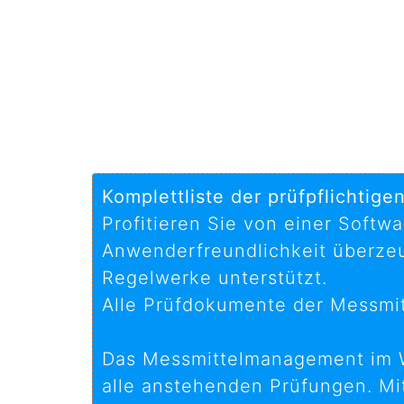
Komplettliste der prüfpflichtige
Profitieren Sie von einer Softw
Anwenderfreundlichkeit überzeu
Regelwerke unterstützt.
Alle Prüfdokumente der Messmit
Das Messmittelmanagement im Wa
alle anstehenden Prüfungen. Mit