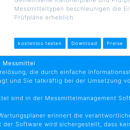
Gemeinsame Kalibrierpläne und Prüfpl
Messmitteltypen beschleunigen die Ers
Prüfpläne erheblich.
kostenlos testen
Download
Preise
n Messmittel
arelösung, die durch einfache Informations
gt und Sie tatkräftig bei der Umsetzung v
tel sind in der Messmittelmanagement Sof
rtungsplaner erinnert die verantwortliche
 der Software wird sichergestellt, dass kei