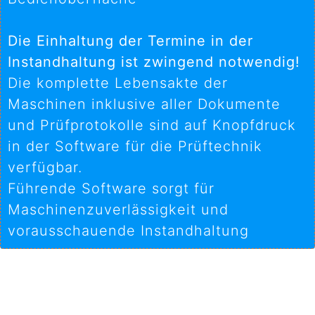
Die Einhaltung der Termine in der
Instandhaltung ist zwingend notwendig!
Die komplette Lebensakte der
Maschinen inklusive aller Dokumente
und Prüfprotokolle sind auf Knopfdruck
in der Software für die Prüftechnik
verfügbar.
Führende Software sorgt für
Maschinenzuverlässigkeit und
vorausschauende Instandhaltung