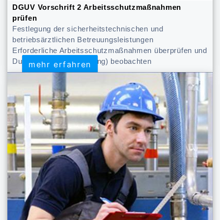
DGUV Vorschrift 2 Arbeitsschutzmaßnahmen
prüfen
Festlegung der sicherheitstechnischen und
betriebsärztlichen Betreuungsleistungen
Erforderliche Arbeitsschutzmaßnahmen überprüfen und
Durchführung (Umsetzung) beobachten
mehr erfahren
mehr erfahren