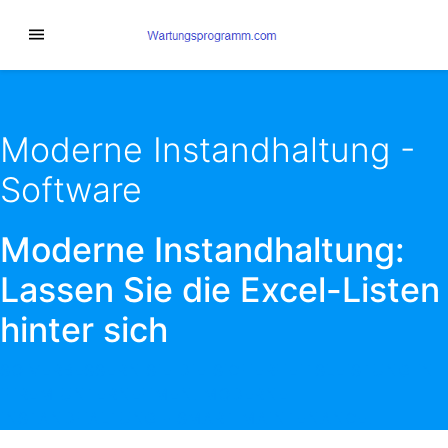
Moderne Instandhaltung -
Software
Moderne Instandhaltung:
Lassen Sie die Excel-Listen
hinter sich
SO VERBESSERN SIE DIE SICHERHEITSLEISTUNG IN
IHREM UNTERNEHMEN. MODERNE
INSTANDHALTUNG - SMART MAINTENANCE.