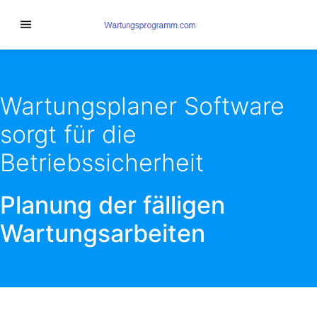
Wartungsplaner Software
sorgt für die
Betriebssicherheit
Planung der fälligen
Wartungsarbeiten
DAS BEDIENEN DER SOFTWARE IST SO LEICHT,
DASS SIE SCHNELL DAMIT ZU RECHT KOMMEN.