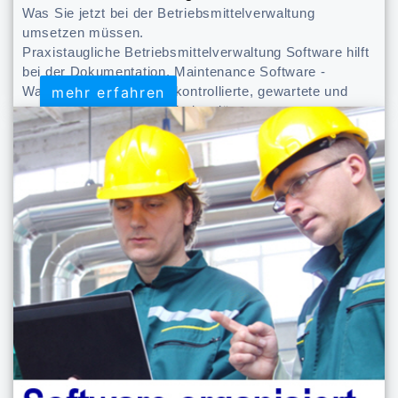
Was Sie jetzt bei der Betriebsmittelverwaltung
umsetzen müssen.
Praxistaugliche Betriebsmittelverwaltung Software hilft
bei der Dokumentation. Maintenance Software -
mehr erfahren
mehr erfahren
Wartung, Kontrolle. Gut kontrollierte, gewartete und
gepflegte Betriebsmittel halten länger.