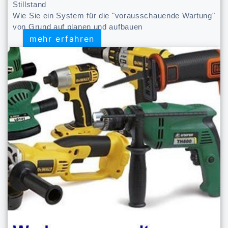
Stillstand
Wie Sie ein System für die "vorausschauende Wartung"
von Grund auf planen und aufbauen
mehr erfahren
mehr erfahren