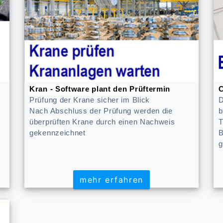
Kran - Software plant den Prüftermin
C
Prüfung der Krane sicher im Blick
D
Nach Abschluss der Prüfung werden die
b
überprüften Krane durch einen Nachweis
T
gekennzeichnet
B
g
mehr erfahren
mehr erfahren