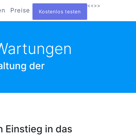
<<
>>
en
Preise
Kostenlos testen
 Wartungen
altung der
SDOKUMENTATION AUF
 Einstieg in das