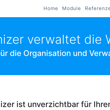
Home
Module
Referenz
izer verwaltet die
für die Organisation und Verw
SIE MIT DEM WARTUNGS-ORGANIZER IHRE WARTUNG
er ist unverzichtbar für Ihren