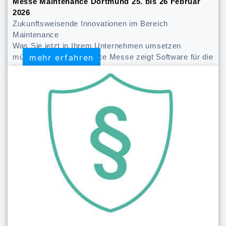
Messe Maintenance Dortmund 25. bis 26 Februar
2026
Zukunftsweisende Innovationen im Bereich
Maintenance
Was Sie jetzt in Ihrem Unternehmen umsetzen
mehr erfahren
mehr erfahren
müssen. Die Maintenance Messe zeigt Software für die
Instandhaltung.