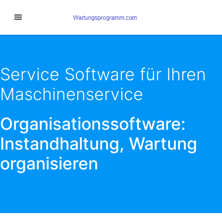
Service Software für Ihren
Maschinenservice
Organisationssoftware:
Instandhaltung, Wartung
organisieren
ORGANISATIONSSOFTWARE FÜR WARTUNG UND
INSTANDHALTUNG. WARTUNGSSOFTWARE.
SOFTWARE FÜR DEN SERVICE: MASCHINENSERVICE