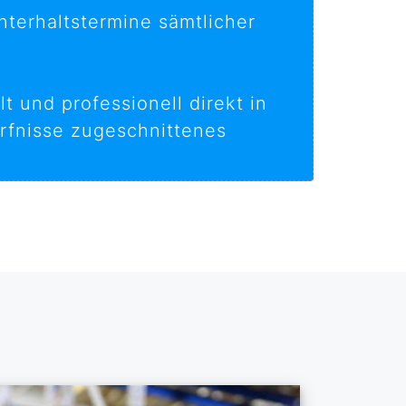
terhaltstermine sämtlicher
t und professionell direkt in
ürfnisse zugeschnittenes