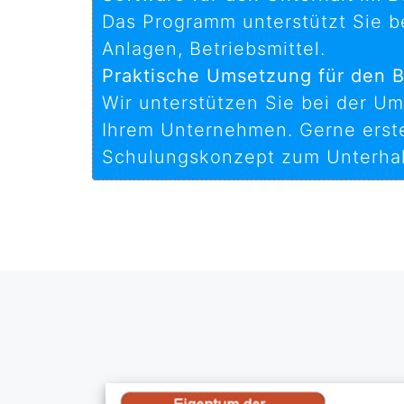
Das Programm unterstützt Sie b
Anlagen, Betriebsmittel.
Praktische Umsetzung für den B
Wir unterstützen Sie bei der Ums
Ihrem Unternehmen. Gerne erstel
Schulungskonzept zum Unterhal