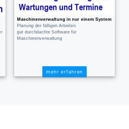
Maschinenverwaltung in nur einem System
Planung der fälligen Arbeiten
er
gut durchdachte Software für
Maschinenverwaltung
mehr erfahren
mehr erfahren