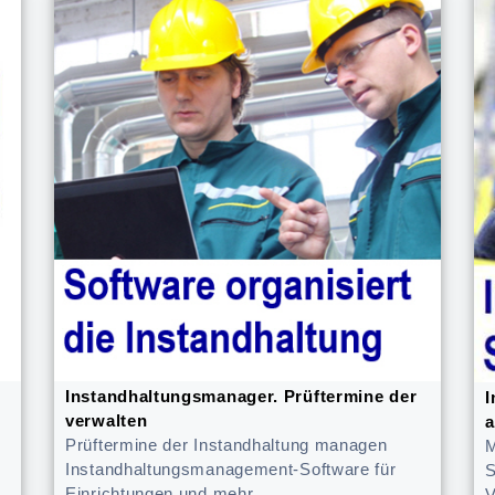
Instandhaltungsmanager. Prüftermine der
I
verwalten
a
Prüftermine der Instandhaltung managen
M
Instandhaltungsmanagement-Software für
S
Einrichtungen und mehr
V