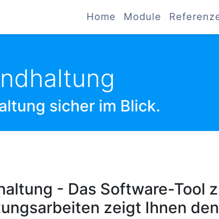
Home
Module
Referenz
andhaltung
ltung sicher im Blick.
LTUNG MIT EINER SOFTWARE.
haltung - Das Software-Tool 
tungsarbeiten zeigt Ihnen de