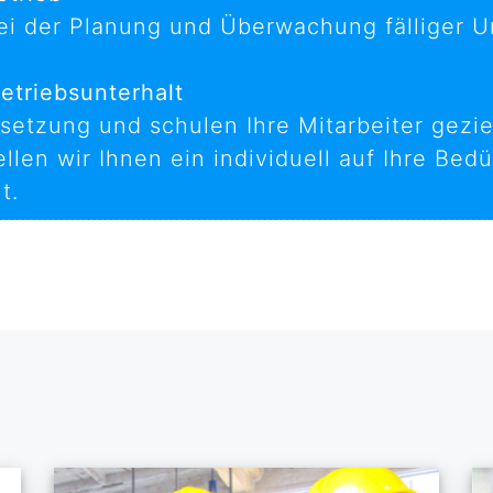
ei der Planung und Überwachung fälliger Un
etriebsunterhalt
etzung und schulen Ihre Mitarbeiter geziel
len wir Ihnen ein individuell auf Ihre Bed
t.