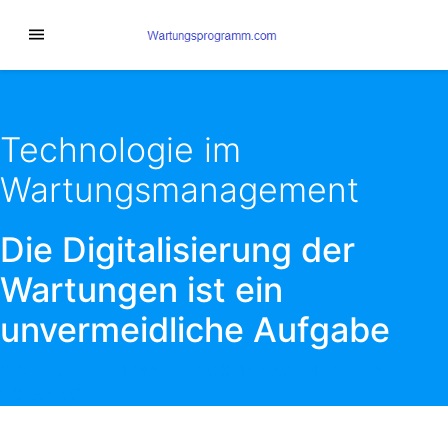
Technologie im
Wartungsmanagement
Die Digitalisierung der
Wartungen ist ein
unvermeidliche Aufgabe
SICHERHEIT IM WARTUNGSMANAGEMENT HAT
VORRANG