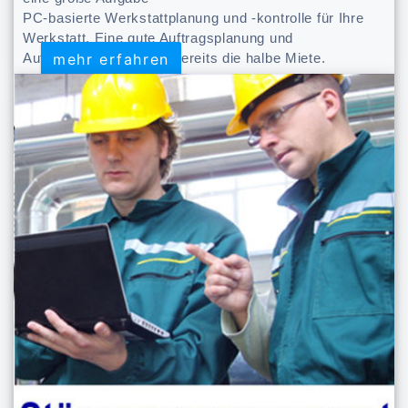
PC-basierte Werkstattplanung und -kontrolle für Ihre
Werkstatt. Eine gute Auftragsplanung und
mehr erfahren
mehr erfahren
Aufgabensteuerung ist bereits die halbe Miete.