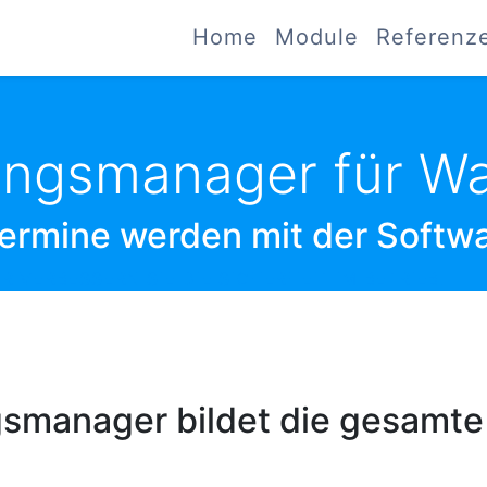
Home
Module
Referenz
tungsmanager für W
termine werden mit der Softwa
VERBESSERN SIE DIE SICHERHEIT IM BETRIEB.
smanager bildet die gesamte