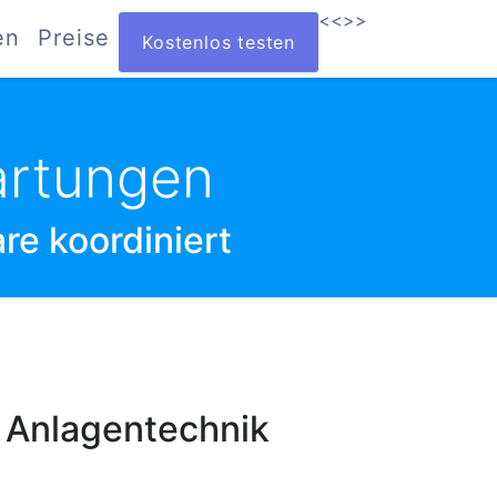
<<
>>
en
Preise
Kostenlos testen
artungen
re koordiniert
 Anlagentechnik