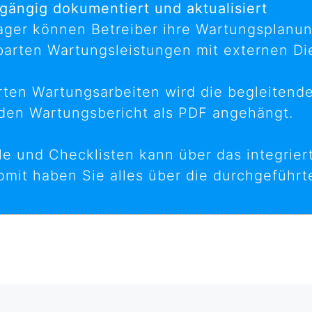
gängig dokumentiert und aktualisiert
ger können Betreiber ihre Wartungsplanun
barten Wartungsleistungen mit externen Die
rten Wartungsarbeiten wird die begleiten
 den Wartungsbericht als PDF angehängt.
olle und Checklisten kann über das integ
omit haben Sie alles über die durchgeführt