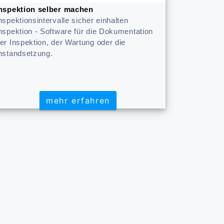
nspektion selber machen
nspektionsintervalle sicher einhalten
nspektion - Software für die Dokumentation
er Inspektion, der Wartung oder die
nstandsetzung.
mehr erfahren
mehr erfahren