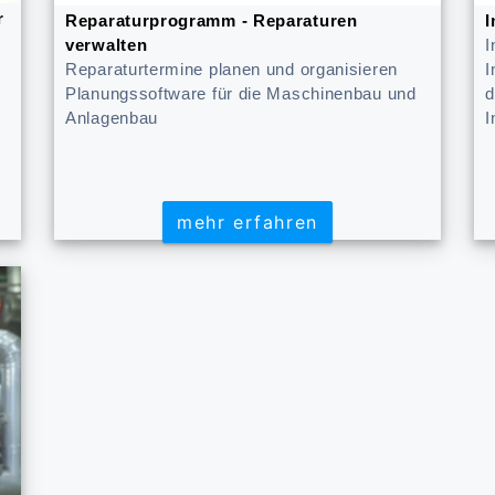
r
Reparaturprogramm - Reparaturen
I
verwalten
I
Reparaturtermine planen und organisieren
I
Planungssoftware für die Maschinenbau und
d
Anlagenbau
I
mehr erfahren
mehr erfahren