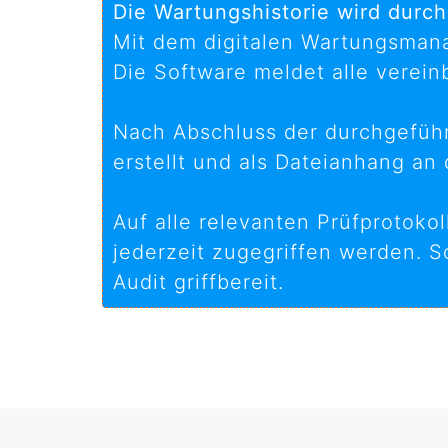
Die Wartungshistorie wird durch
Mit dem digitalen Wartungsmana
Die Software meldet alle verein
Nach Abschluss der durchgefüh
erstellt und als Dateianhang an
Auf alle relevanten Prüfprotok
jederzeit zugegriffen werden. S
Audit griffbereit.