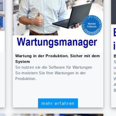
Wartung in der Produktion. Sicher mit dem
B
System
S
So nutzen sie die Software für Wartungen
u
So meistern Sie Ihre Wartungen in der
I
Produktion.
W
A
B
mehr erfahren
mehr erfahren