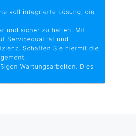
e voll integrierte Lösung, die
r und sicher zu halten. Mit
uf Servicequalität und
izienz. Schaffen Sie hiermit die
agement.
äßigen Wartungsarbeiten. Dies