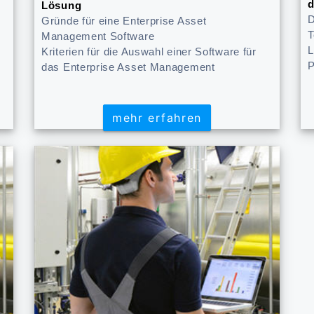
d
Lösung
D
Gründe für eine Enterprise Asset
T
Management Software
L
Kriterien für die Auswahl einer Software für
P
das Enterprise Asset Management
mehr erfahren
mehr erfahren