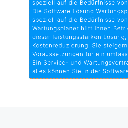
speziell auf die Bedürfnisse vo
Die Software Lösung Wartungspla
speziell auf die Bedürfnisse von
Wartungsplaner hilft Ihnen Betr
dieser leistungsstarken Lösung, 
Kostenreduzierung. Sie steigern 
Voraussetzungen für ein umfas
Ein Service- und Wartungsvertr
alles können Sie in der Softwa