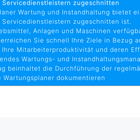
n Servicedienstleistern zugeschnitten
ner Wartung und Instandhaltung bietet ein
 Servicedienstleistern zugeschnitten ist.
iebsmittel, Anlagen und Maschinen verfügba
erreichen Sie schnell Ihre Ziele in Bezug a
Ihre Mitarbeiterproduktivität und deren Eff
sendes Wartungs- und Instandhaltungsman
ag beinhaltet die Durchführung der regelm
re Wartungsplaner dokumentieren