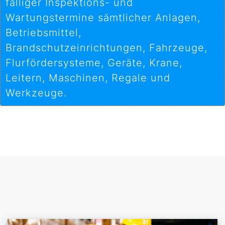
fälliger Inspektions- und
Wartungstermine sämtlicher Anlagen,
Betriebsmittel,
Brandschutzeinrichtungen, Fahrzeuge,
Flurfördersysteme, Geräte, Krane,
Leitern, Maschinen, Regale und
Werkzeuge.