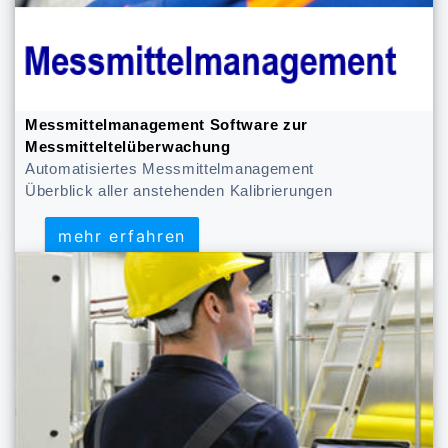
Messmittelmanagement Software zur
Messmitteltelüberwachung
Automatisiertes Messmittelmanagement
Überblick aller anstehenden Kalibrierungen
mehr erfahren
mehr erfahren