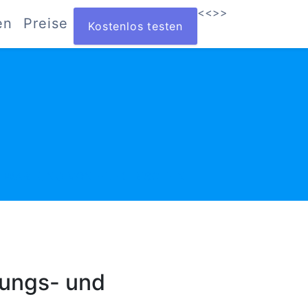
<<
>>
en
Preise
Kostenlos testen
 WARTUNG VON ELEKTRISCHEN A
tungs- und