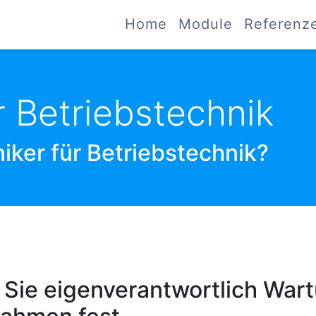
Home
Module
Referenz
r Betriebstechnik
iker für Betriebstechnik?
MASSGEBLICH AN DER PLANUNG, INSTALLATION UND
n Sie eigenverantwortlich War