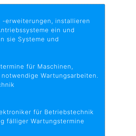
-erweiterungen, installieren
Antriebssysteme ein und
en sie Systeme und
ftermine für Maschinen,
n notwendige Wartungsarbeiten.
chnik
ktroniker für Betriebstechnik
 fälliger Wartungstermine