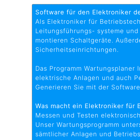
Software für den Elektroniker d
Als Elektroniker für Betriebste
Leitungsführungs- systeme und 
montieren Schaltgeräte. Außerd
Sicherheitseinrichtungen.
Das Programm Wartungsplaner In
elektrische Anlagen und auch P
Generieren Sie mit der Software
Was macht ein Elektroniker für 
Messen und Testen elektronisch
Unser Wartungsprogramm unters
sämtlicher Anlagen und Betriebs