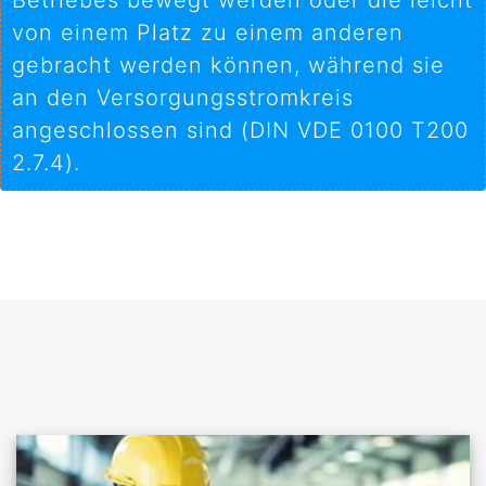
Betriebes bewegt werden oder die leicht
von einem Platz zu einem anderen
gebracht werden können, während sie
an den Versorgungsstromkreis
angeschlossen sind (DIN VDE 0100 T200
2.7.4).