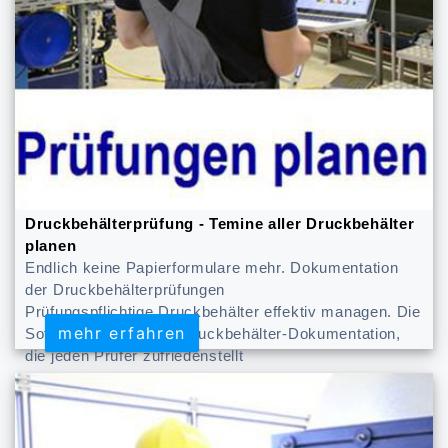
Druckbehälterprüfung - Temine aller Druckbehälter
planen
Endlich keine Papierformulare mehr. Dokumentation
der Druckbehälterprüfungen
Prüfungspflichtige Druckbehälter effektiv managen. Die
mehr erfahren
mehr erfahren
Software erstellt eine Druckbehälter-Dokumentation,
die jeden Prüfer zufriedenstellt