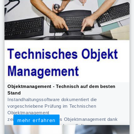
Objektmanagement - Technisch auf dem besten
Stand
Instandhaltungssoftware dokumentiert die
vorgeschriebene Prüfung im Technischen
Objektmanagement
zeitgemäßes technisches Objektmanagement dank
mehr erfahren
mehr erfahren
professioneller Wartungsplaner Software