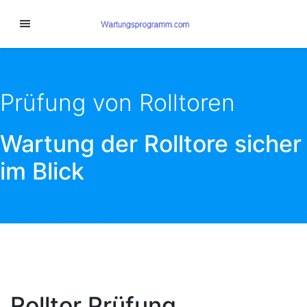
Prüfung von Rolltoren
Wartung der Rolltore sicher
im Blick
ALS SACHKUNDIGER DAS WARTUNGSINTERVALL
NICHT VERGESSEN.
Rolltor Prüfung