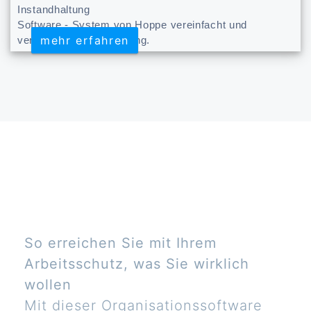
Instandhaltung
Software - System von Hoppe vereinfacht und
mehr erfahren
mehr erfahren
verbessert Instandhaltung.
So erreichen Sie mit Ihrem
Arbeitsschutz, was Sie wirklich
wollen
Mit dieser Organisationssoftware